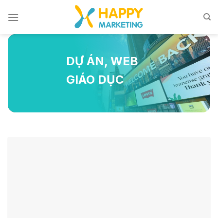
Skip
to
content
DỰ ÁN
,
WEB
GIÁO DỤC