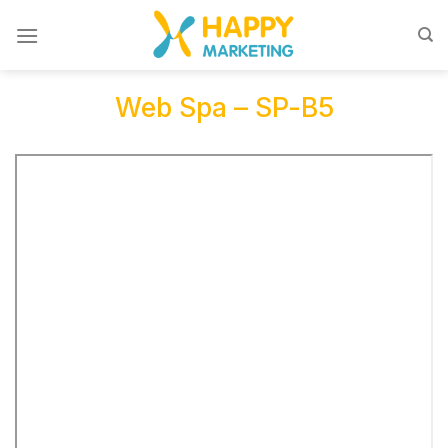
Skip
to
content
Web Spa – SP-B5